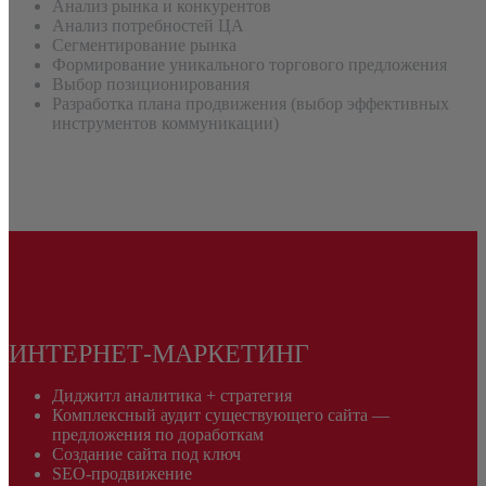
Анализ рынка и конкурентов
Анализ потребностей ЦА
Сегментирование рынка
Формирование уникального торгового предложения
Выбор позиционирования
Разработка плана продвижения (выбор эффективных
инструментов коммуникации)
ИНТЕРНЕТ-МАРКЕТИНГ
Диджитл аналитика + стратегия
Комплексный аудит существующего сайта —
предложения по доработкам
Создание сайта под ключ
SEO-продвижение