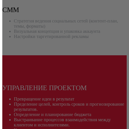
СММ
Стратегия ведения социальных сетей (контент-план,
темы, форматы)
Визуальная концепция и упаковка аккаунта
Настройки таргетированной рекламы
УПРАВЛЕНИЕ ПРОЕКТОМ
Превращение идеи в результат
Пределение целей, контроль сроков и прогнозирование
результатов.
Определение и планирование бюджета
Выстраивание процессов взаимодействия между
клиентом и исполнителями.