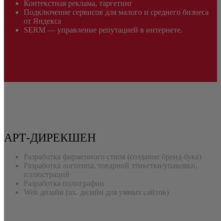
Контекстная реклама, таргетинг
Подключение сервисов для малого и среднего бизнеса
от Яндекса
SERM — управление репутацией в интернете.
АРТ-ДИРЕКШЕН
Разработка фирменного стиля (создание бренд-бука)
Разработка логотипа, товарной этикетки/упаковки,
иллюстраций
Разработка полиграфии
Web дизайн (ux. дизайн для умных сайтов)