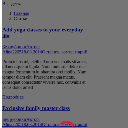
Вы здесь:
Главная
Статьи
Add yoga classes to your everyday
life
Без рубрики
Автор:
Alina2205
18.03.2014
Оставить комментарий
Proin tellus mi, eleifend non venenatis sit amet,
ullamcorper at ligula. Nunc molestie dolor nec
magna fermentum in pharetra orci mollis. Nam
tempor diam elit. Praesent magna metus,
consequat consectetur viverra nec, convallis et
lacus dolor amet!
Подробнее
Exclusive family master class
Без рубрики
Автор:
Alina2205
18.03.2014
Оставить комментарий