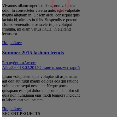
Vivamus ullamcorper leo risus, non vehicula
odio. In consectetur viverra ante, eget vulputate
magna aliquam in. Ut sem arcu, consequat quis
lacinia id, ultrices in felis. Suspendisse potenti.
Donec venenatis, eros scelerisque volutpat
fringilla, mi diam varius ligula, in eleifend
lectus est.
Подробнее
Summer 2015 fashion trends
Без рубрики
Автор:
Alina2205
18.02.2014
Оставить комментарий
Ipsam voluptatem quia voluptas sit aspernatur
aut odit aut fugit magni dolores eos qui ratione
voluptatem sequi nesciunt. Neque porro
quisquam est, qui dolorem ipsum quia dolor sit
quia non numquam eius modi tempora incidunt
ut labore etat voluptatem.
Подробнее
RECENT PROJECTS