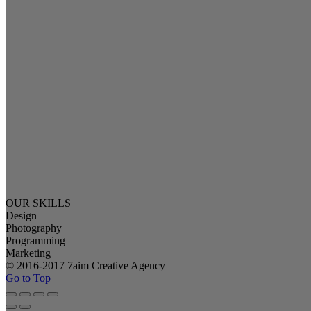
OUR SKILLS
Design
Photography
Programming
Marketing
© 2016-2017 7aim Creative Agency
Go to Top