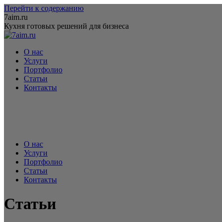
Перейти к содержанию
7aim.ru
Кухня готовых решений для бизнеса
О нас
Услуги
Портфолио
Статьи
Контакты
+7 909
665 98 80
Обратный звонок
О нас
Услуги
Портфолио
Статьи
Контакты
Статьи