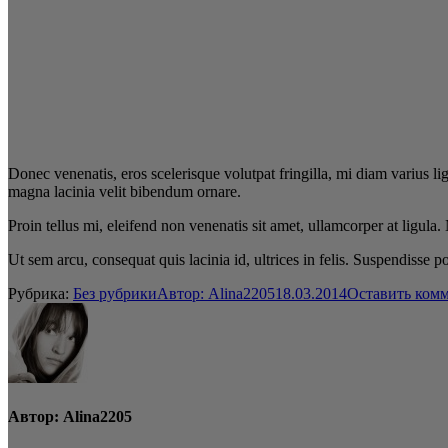
Donec venenatis, eros scelerisque volutpat fringilla, mi diam varius li
magna lacinia velit bibendum ornare.
Proin tellus mi, eleifend non venenatis sit amet, ullamcorper at ligul
Ut sem arcu, consequat quis lacinia id, ultrices in felis. Suspendisse p
Рубрика:
Без рубрики
Автор:
Alina2205
18.03.2014
Оставить ком
Автор:
Alina2205