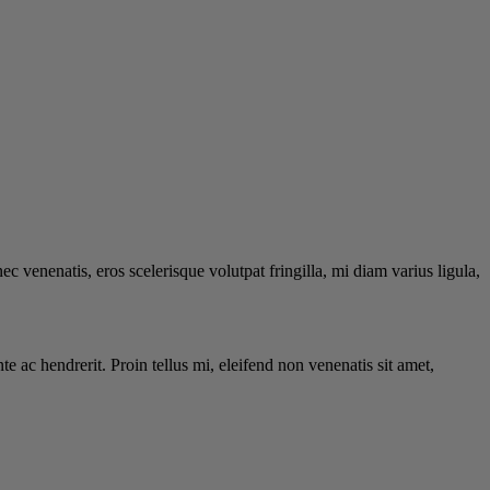
ec venenatis, eros scelerisque volutpat fringilla, mi diam varius ligula,
te ac hendrerit. Proin tellus mi, eleifend non venenatis sit amet,