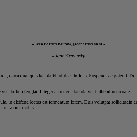
«Lesser artists borrow, great artists steal.»
– Igor Stravinsky
cu, consequat quis lacinia id, ultrices in felis. Suspendisse potenti. Don
ue vestibulum feugiat. Integer ac magna lacinia velit bibendum ornare.
ula, in eleifend lectus est fermentum lorem. Duis volutpat sollicitudin an
retra orci mollis.