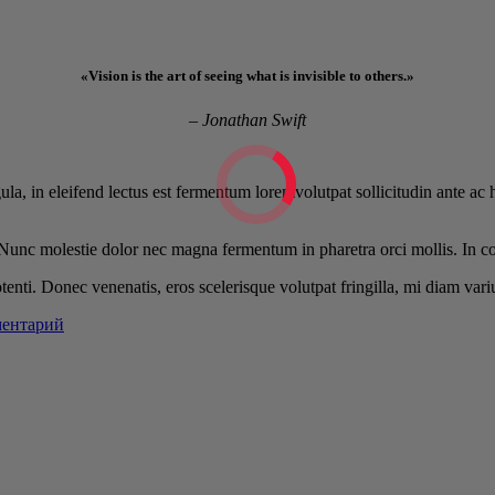
«Vision is the art of seeing what is invisible to others.»
– Jonathan Swift
gula, in eleifend lectus est fermentum loremvolutpat sollicitudin ante ac
a. Nunc molestie dolor nec magna fermentum in pharetra orci mollis. In c
otenti. Donec venenatis, eros scelerisque volutpat fringilla, mi diam vari
ментарий