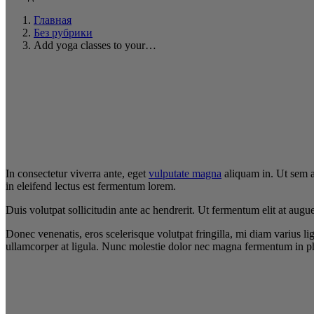
Главная
Без рубрики
Add yoga classes to your…
In consectetur viverra ante, eget
vulputate magna
aliquam in. Ut sem ar
in eleifend lectus est fermentum lorem.
Duis volutpat sollicitudin ante ac hendrerit. Ut fermentum elit at aug
Donec venenatis, eros scelerisque volutpat fringilla, mi diam varius lig
ullamcorper at ligula. Nunc molestie dolor nec magna fermentum in pha